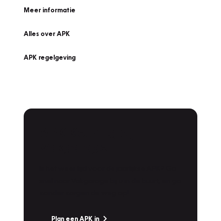
Meer informatie
Alles over APK
APK regelgeving
APK Keuring bij
Vakgarage!
Is het weer tijd voor de jaarlijkse APK? Ga
snel naar Vakgarage bij u in de buurt, en ga
zonder zorgen de weg op!
Plan een APK in