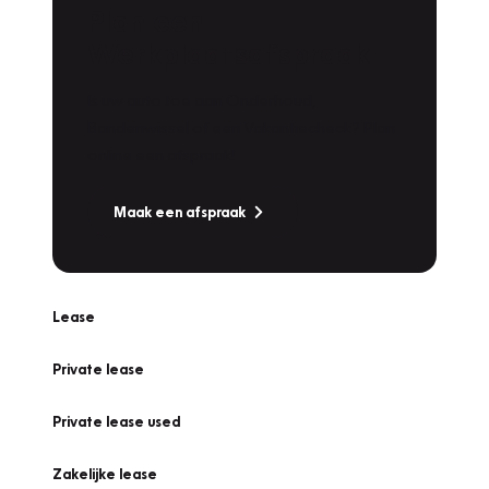
Plan een
Werkplaatsafspraak
Is uw auto toe aan Onderhoud,
Bandenwissel of een Vakantiecheck? Plan
online een afspraak!
Maak een afspraak
Lease
Private lease
Private lease used
Zakelijke lease