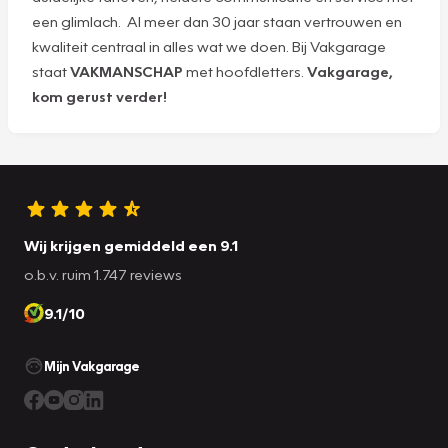
een glimlach. Al meer dan 30 jaar staan vertrouwen en
kwaliteit centraal in alles wat we doen. Bij Vakgarage
staat
VAKMANSCHAP
met hoofdletters.
Vakgarage,
kom gerust verder!
Wij krijgen gemiddeld een 9.1
o.b.v. ruim 1.747 reviews
9.1/10
Mijn Vakgarage