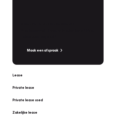
Plan een
Werkplaatsafspraak
Is uw auto toe aan Onderhoud,
Bandenwissel of een Vakantiecheck? Plan
online een afspraak!
Maak een afspraak
Lease
Private lease
Private lease used
Zakelijke lease