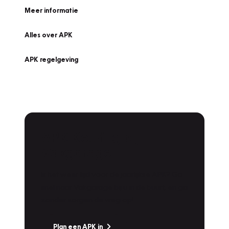
Meer informatie
Alles over APK
APK regelgeving
APK Keuring bij
Vakgarage!
Is het weer tijd voor de jaarlijkse APK? Ga
snel naar Vakgarage bij u in de buurt, en ga
zonder zorgen de weg op!
Plan een APK in