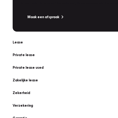
Is uw auto toe aan Onderhoud, Bandenwissel of een Va
Maak een afspraak
Lease
Private lease
Private lease used
Zakelijke lease
Zekerheid
Verzekering