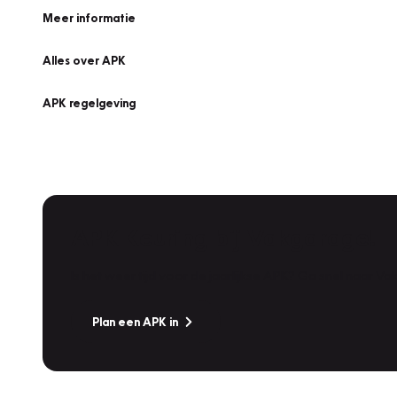
Meer informatie
Alles over APK
APK regelgeving
APK Keuring bij Vakgarage!
Is het weer tijd voor de jaarlijkse APK? Ga snel naar V
Plan een APK in