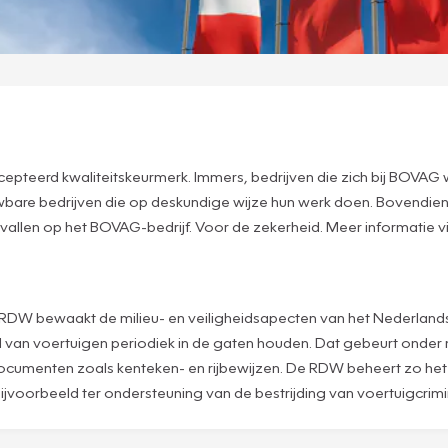
cepteerd kwaliteitskeurmerk. Immers, bedrijven die zich bij BOVAG 
uwbare bedrijven die op deskundige wijze hun werk doen. Bovendien
vallen op het BOVAG-bedrijf. Voor de zekerheid. Meer informatie v
 De RDW bewaakt de milieu- en veiligheidsapecten van het Nederlan
d van voertuigen periodiek in de gaten houden. Dat gebeurt onde
umenten zoals kenteken- en rijbewijzen. De RDW beheert zo het b
Bijvoorbeeld ter ondersteuning van de bestrijding van voertuigcrimin