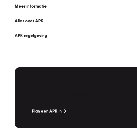
Meer informatie
Alles over APK
APK regelgeving
APK Keuring bij Vakgarage!
Is het weer tijd voor de jaarlijkse APK? Ga snel naar V
Plan een APK in