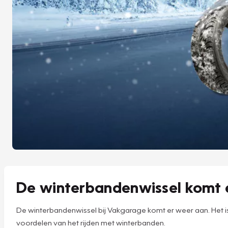
De winterbandenwissel komt 
De winterbandenwissel bij Vakgarage komt er weer aan. Het i
voordelen van het rijden met winterbanden.