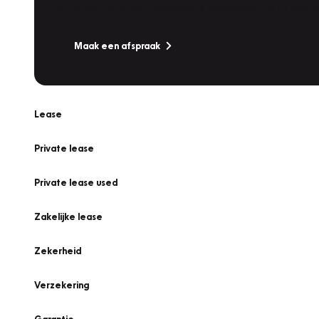
Is uw auto toe aan Onderhoud, Bandenwissel of een Va
Maak een afspraak
Lease
Private lease
Private lease used
Zakelijke lease
Zekerheid
Verzekering