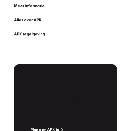
Meer informatie
Alles over APK
APK regelgeving
APK Keuring bij
Vakgarage!
Is het weer tijd voor de jaarlijkse APK? Ga
snel naar Vakgarage bij u in de buurt, en ga
zonder zorgen de weg op!
Plan een APK in