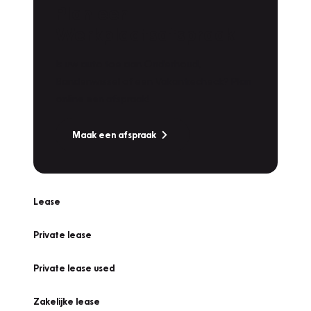
Plan een
Werkplaatsafspraak
Is uw auto toe aan Onderhoud,
Bandenwissel of een Vakantiecheck? Plan
online een afspraak!
Maak een afspraak
Lease
Private lease
Private lease used
Zakelijke lease