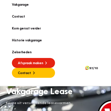
Vakgarage
Contact
Kom gerust verder
Historie vakgarage
Zekerheden
Afspraak maken
9.1/10
Contact
Vakgarage Lease
Homepage
Keuze uit verschillende leasevormen