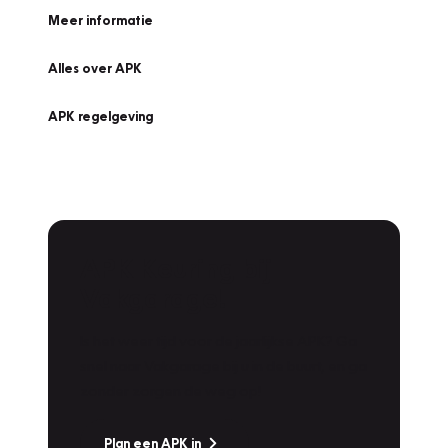
Meer informatie
Alles over APK
APK regelgeving
APK Keuring bij
Vakgarage!
Is het weer tijd voor de jaarlijkse APK? Ga
snel naar Vakgarage bij u in de buurt, en ga
zonder zorgen de weg op!
Plan een APK in