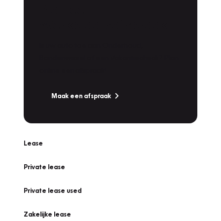
Plan een
Werkplaatsafspraak
Is uw auto toe aan Onderhoud,
Bandenwissel of een Vakantiecheck? Plan
online een afspraak!
Maak een afspraak
Lease
Private lease
Private lease used
Zakelijke lease