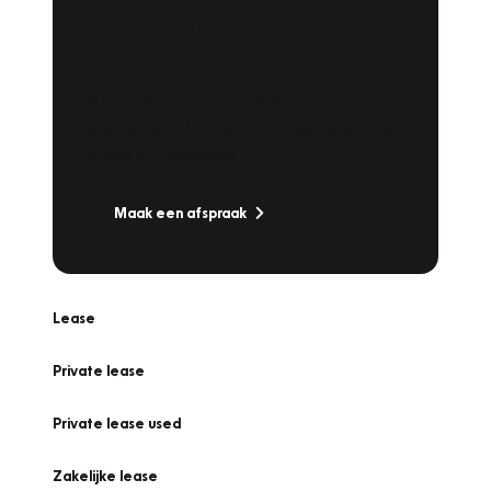
Plan een
Werkplaatsafspraak
Is uw auto toe aan Onderhoud,
Bandenwissel of een Vakantiecheck? Plan
online een afspraak!
Maak een afspraak
Lease
Private lease
Private lease used
Zakelijke lease