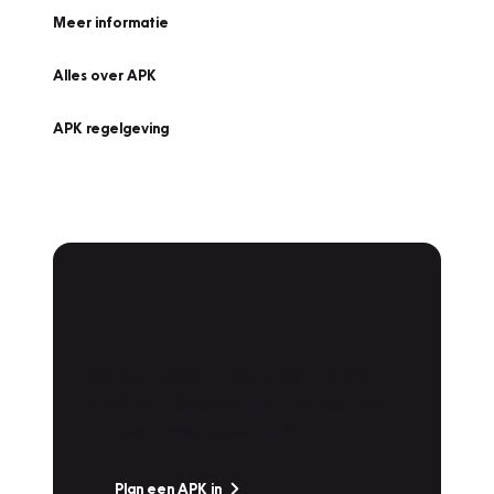
Meer informatie
Alles over APK
APK regelgeving
APK Keuring bij
Vakgarage!
Is het weer tijd voor de jaarlijkse APK? Ga
snel naar Vakgarage bij u in de buurt, en ga
zonder zorgen de weg op!
Plan een APK in