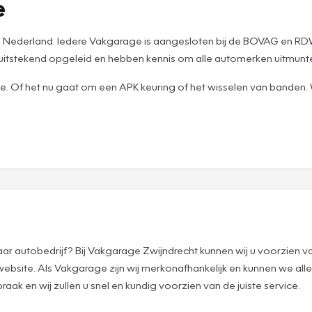
e
e in Nederland. Iedere Vakgarage is aangesloten bij de BOVAG en
n uitstekend opgeleid en hebben kennis om alle automerken uitmun
ce. Of het nu gaat om een APK keuring of het wisselen van banden. W
r autobedrijf? Bij Vakgarage Zwijndrecht kunnen wij u voorzien van
 website. Als Vakgarage zijn wij merkonafhankelijk en kunnen we 
ak en wij zullen u snel en kundig voorzien van de juiste service.