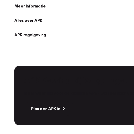
Meer informatie
Alles over APK
APK regelgeving
APK Keuring bij Vakgarage!
Is het weer tijd voor de jaarlijkse APK? Ga snel naar V
Plan een APK in