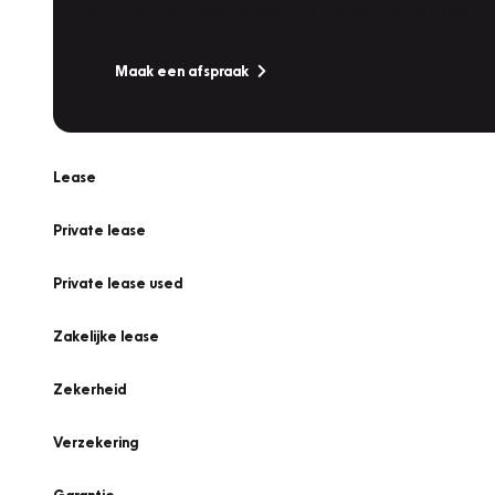
Is uw auto toe aan Onderhoud, Bandenwissel of een Va
Maak een afspraak
Lease
Private lease
Private lease used
Zakelijke lease
Zekerheid
Verzekering