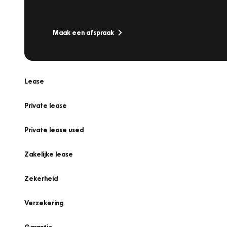
Is uw auto toe aan Onderhoud, Bandenwissel of een Va
Maak een afspraak
Lease
Private lease
Private lease used
Zakelijke lease
Zekerheid
Verzekering