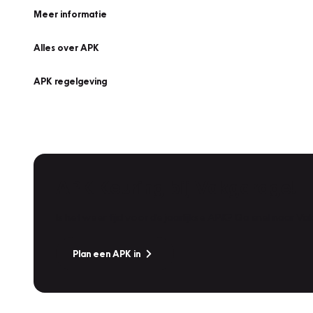
Meer informatie
Alles over APK
APK regelgeving
APK Keuring bij Vakgarage!
Is het weer tijd voor de jaarlijkse APK? Ga snel naar V
Plan een APK in