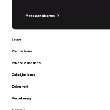
Is uw auto toe aan Onderhoud, Bandenwissel of een Va
Maak een afspraak
Lease
Private lease
Private lease used
Zakelijke lease
Zekerheid
Verzekering