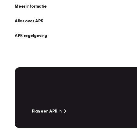
Meer informatie
Alles over APK
APK regelgeving
APK Keuring bij Vakgarage!
Is het weer tijd voor de jaarlijkse APK? Ga snel naar V
Plan een APK in