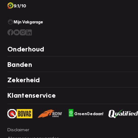
9.1/10
Mijn Vakgarage
Onderhoud
Banden
Zekerheid
Klantenservice
GroenGedaan!
Disclaimer
Algemene voorwaarden