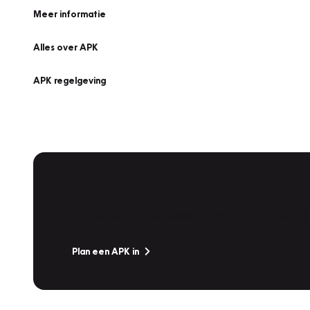
Meer informatie
Alles over APK
APK regelgeving
APK Keuring bij Vakgarage!
Is het weer tijd voor de jaarlijkse APK? Ga snel naar V
Plan een APK in