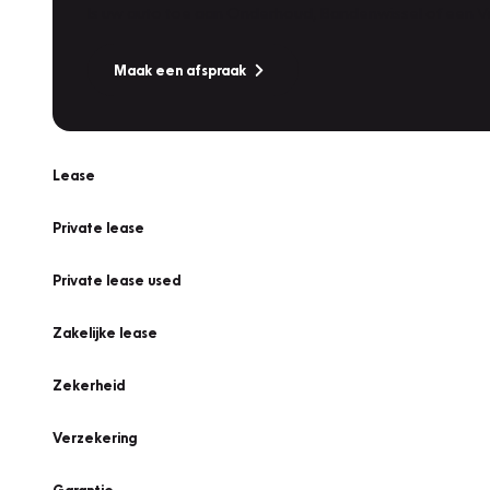
Is uw auto toe aan Onderhoud, Bandenwissel of een Va
Maak een afspraak
Lease
Private lease
Private lease used
Zakelijke lease
Zekerheid
Verzekering