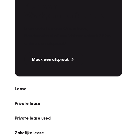
Plan een
Werkplaatsafspraak
Is uw auto toe aan Onderhoud,
Bandenwissel of een Vakantiecheck? Plan
online een afspraak!
Maak een afspraak
Lease
Private lease
Private lease used
Zakelijke lease