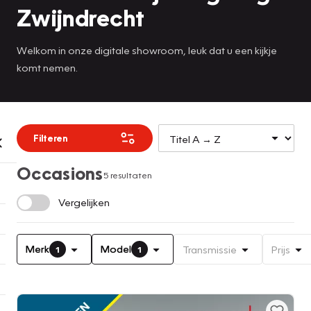
Zwijndrecht
Welkom in onze digitale showroom, leuk dat u een kijkje
komt nemen.
Filteren
Occasions
5 resultaten
Vergelijken
Merk
Model
Transmissie
Prijs
1
1