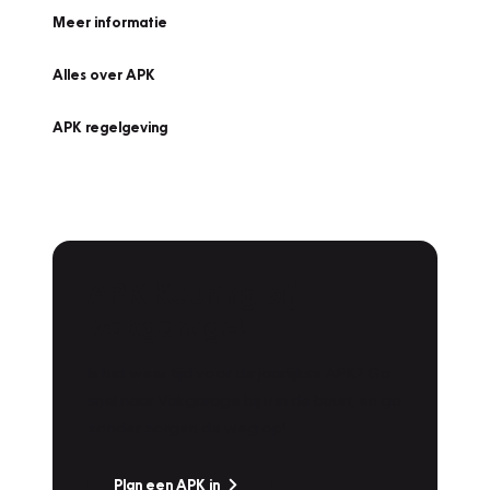
Meer informatie
Alles over APK
APK regelgeving
APK Keuring bij
Vakgarage!
Is het weer tijd voor de jaarlijkse APK? Ga
snel naar Vakgarage bij u in de buurt, en ga
zonder zorgen de weg op!
Plan een APK in