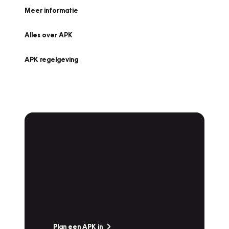
Meer informatie
Alles over APK
APK regelgeving
APK Keuring bij
Vakgarage!
Is het weer tijd voor de jaarlijkse APK? Ga
snel naar Vakgarage bij u in de buurt, en ga
zonder zorgen de weg op!
Plan een APK in