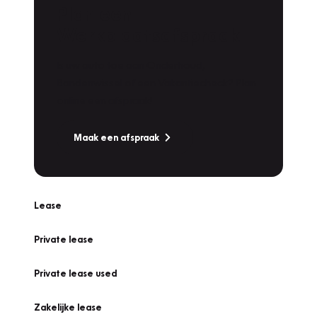
Plan een
Werkplaatsafspraak
Is uw auto toe aan Onderhoud,
Bandenwissel of een Vakantiecheck? Plan
online een afspraak!
Maak een afspraak
Lease
Private lease
Private lease used
Zakelijke lease