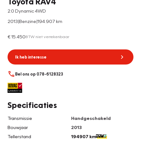
Toyota RAV4
2.0 Dynamic 4WD
2013
|
Benzine
|
194.907 km
€ 15.450
BTW niet verrekenbaar
Ik heb interesse
Bel ons op 078-6128323
Specificaties
Transmissie
Handgeschakeld
Bouwjaar
2013
Tellerstand
194907 km