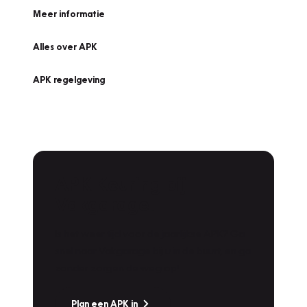
Meer informatie
Alles over APK
APK regelgeving
APK Keuring bij
Vakgarage!
Is het weer tijd voor de jaarlijkse APK? Ga
snel naar Vakgarage bij u in de buurt, en ga
zonder zorgen de weg op!
Plan een APK in