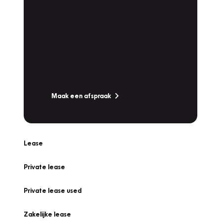
Plan een
Werkplaatsafspraak
Is uw auto toe aan Onderhoud,
Bandenwissel of een Vakantiecheck? Plan
online een afspraak!
Maak een afspraak
Lease
Private lease
Private lease used
Zakelijke lease