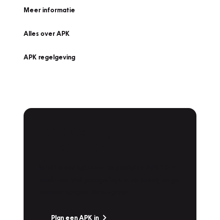
Meer informatie
Alles over APK
APK regelgeving
APK Keuring bij
Vakgarage!
Is het weer tijd voor de jaarlijkse APK? Ga
snel naar Vakgarage bij u in de buurt, en ga
zonder zorgen de weg op!
Plan een APK in