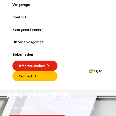
Vakgarage
Contact
Kom gerust verder
Historie vakgarage
Zekerheden
Afspraak maken
9.1/10
Contact
APK VERLOPEN
APK
Voorkom dat u te laat bent met uw APK keuring