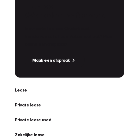
Plan een
Werkplaatsafspraak
Is uw auto toe aan Onderhoud,
Bandenwissel of een Vakantiecheck? Plan
online een afspraak!
Maak een afspraak
Lease
Private lease
Private lease used
Zakelijke lease