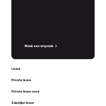
Plan een
Werkplaatsafspraak
Is uw auto toe aan Onderhoud,
Bandenwissel of een Vakantiecheck? Plan
online een afspraak!
Maak een afspraak
Lease
Private lease
Private lease used
Zakelijke lease