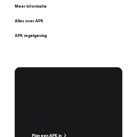
Meer informatie
Alles over APK
APK regelgeving
APK Keuring bij
Vakgarage!
Is het weer tijd voor de jaarlijkse APK? Ga
snel naar Vakgarage bij u in de buurt, en ga
zonder zorgen de weg op!
Plan een APK in