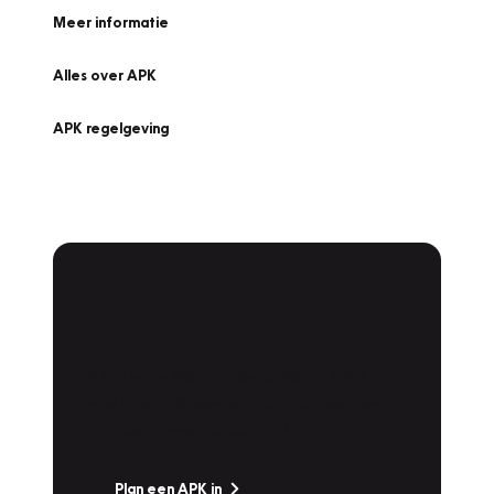
Meer informatie
Alles over APK
APK regelgeving
APK Keuring bij
Vakgarage!
Is het weer tijd voor de jaarlijkse APK? Ga
snel naar Vakgarage bij u in de buurt, en ga
zonder zorgen de weg op!
Plan een APK in