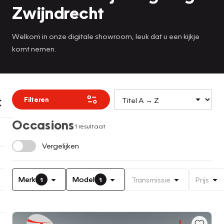
Zwijndrecht
Welkom in onze digitale showroom, leuk dat u een kijkje
komt nemen.
Filteren
Occasions
1 resultaat
Vergelijken
Merk
Model
Transmissie
Prijs
1
1