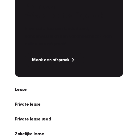
Plan een
Werkplaatsafspraak
Is uw auto toe aan Onderhoud,
Bandenwissel of een Vakantiecheck? Plan
online een afspraak!
Maak een afspraak
Lease
Private lease
Private lease used
Zakelijke lease